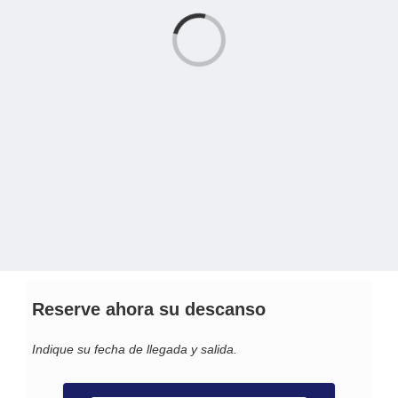
Loading...
RESERVAR CRIOTERAPIA
REGALA & SORPRENDE
GRUPOS & EXCLUSIVIDAD
ACTIVIDADES PARA HUÉSPEDES
Ir a tienda online
Pulsa para llamarnos
Pulsa para WhatsApp
Reserve ahora su descanso
Indique su fecha de llegada y salida.