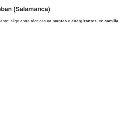
teban (Salamanca)
nto: elige entre técnicas
calmantes
o
energizantes
, en
camilla