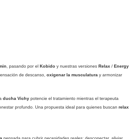
 min
, pasando por el
Kobido
y nuestras versiones
Relax
/
Energy
 sensación de descanso,
oxigenar la musculatura
y armonizar
la
ducha Vichy
potencie el tratamiento mientras el terapeuta
ienestar profundo. Una propuesta ideal para quienes buscan
relax
a
pensada para cubrir necesidades reales: desconectar, aliviar