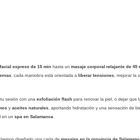
facial express de 15 min
hasta un
masaje corporal relajante de 45
iernas
, cada maniobra está orientada a
liberar tensiones
, mejorar la
tu sesión con una
exfoliación flash
para renovar la piel, o dejar que 
mos
y
aceites naturales
, aportando hidratación y una sensación de b
l en un
spa en Salamanca
.
hemos diseñado una carta de
masajes en la provincia de Salamanc