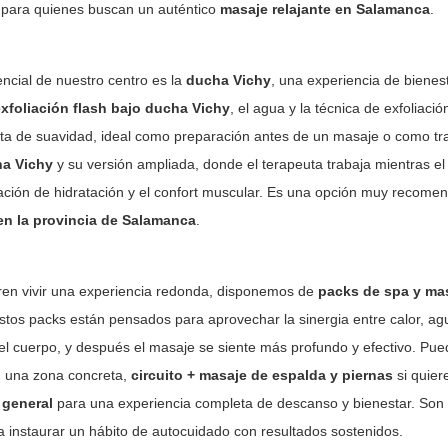
s para quienes buscan un auténtico
masaje relajante en Salamanca
.
ncial de nuestro centro es la
ducha Vichy
, una experiencia de bienes
xfoliación flash bajo ducha Vichy
, el agua y la técnica de exfoliaci
ta de suavidad, ideal como preparación antes de un masaje o como tr
ha Vichy
y su versión ampliada, donde el terapeuta trabaja mientras e
sación de hidratación y el confort muscular. Es una opción muy recom
en la provincia de Salamanca
.
ren vivir una experiencia redonda, disponemos de
packs de spa y ma
stos packs están pensados para aprovechar la sinergia entre calor, agua
 el cuerpo, y después el masaje se siente más profundo y efectivo. Pu
n una zona concreta,
circuito + masaje de espalda y piernas
si quiere
 general
para una experiencia completa de descanso y bienestar. Son
a instaurar un hábito de autocuidado con resultados sostenidos.