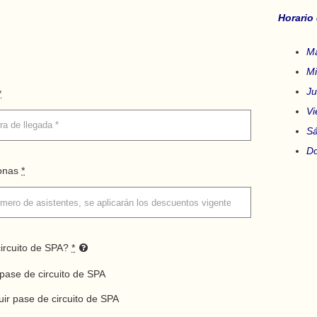
Horari
Ma
Mi
Ju
*
Vi
Sá
Do
onas
*
circuito de SPA?
*
 pase de circuito de SPA
uir pase de circuito de SPA