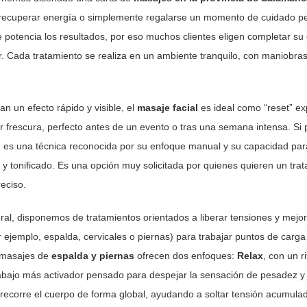
 recuperar energía o simplemente regalarse un momento de cuidado p
 potencia los resultados, por eso muchos clientes eligen completar su
r. Cada tratamiento se realiza en un ambiente tranquilo, con maniobra
n un efecto rápido y visible, el
masaje facial
es ideal como “reset” exp
r frescura, perfecto antes de un evento o tras una semana intensa. Si p
)
es una técnica reconocida por su enfoque manual y su capacidad para 
y tonificado. Es una opción muy solicitada por quienes quieren un tra
reciso.
ral, disponemos de tratamientos orientados a liberar tensiones y mejorar
 ejemplo, espalda, cervicales o piernas) para trabajar puntos de carga 
s masajes de
espalda y piernas
ofrecen dos enfoques:
Relax
, con un 
rabajo más activador pensado para despejar la sensación de pesadez y
recorre el cuerpo de forma global, ayudando a soltar tensión acumulad