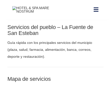
Saltar
al
Toggle
contenido
Navigat
Servicios del pueblo – La Fuente de
NUESTRAS INSTALACIONES
San Esteban
CONTACTO Y HORARIOS
Guía rápida con los principales servicios del municipio
(plaza, salud, farmacia, alimentación, banca, correos,
RESERVAR ALOJAMIENTO
deporte y restauración).
RESERVAR CIRCUITO DE SPA
RESERVAR CABINA
Mapa de servicios
RESERVAR PACKS
RESERVAR CRIOTERAPIA