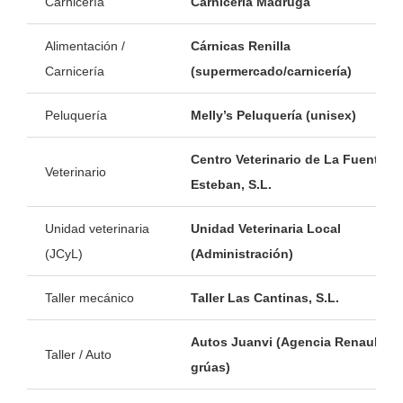
Carnicería
Carnicería Madruga
Alimentación /
Cárnicas Renilla
Carnicería
(supermercado/carnicería)
Peluquería
Melly’s Peluquería (unisex)
Centro Veterinario de La Fuente d
Veterinario
Esteban, S.L.
Unidad veterinaria
Unidad Veterinaria Local
(JCyL)
(Administración)
Taller mecánico
Taller Las Cantinas, S.L.
Autos Juanvi (Agencia Renault, tal
Taller / Auto
grúas)