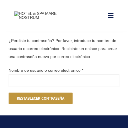
Saltar
al
Toggle
contenido
Navigat
NUESTRAS INSTALACIONES
¿Perdiste tu contraseña? Por favor, introduce tu nombre de
usuario o correo electrónico. Recibirás un enlace para crear
CONTACTO Y HORARIOS
una contraseña nueva por correo electrónico.
RESERVAR ALOJAMIENTO
Obligatorio
Nombre de usuario o correo electrónico
*
RESERVAR CIRCUITO DE SPA
RESERVAR CABINA
RESTABLECER CONTRASEÑA
RESERVAR PACKS
RESERVAR CRIOTERAPIA