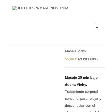
Saltar
al
contenido
Toggle
Navigat
NUESTRAS INSTALACIONES
Masaje Vichy
CONTACTO Y HORARIOS
55,00
€
IVA INCLUIDO
RESERVAR ALOJAMIENTO
Masaje 25 min bajo
RESERVAR CIRCUITO DE SPA
ducha Vichy.
Tratamiento corporal
RESERVAR CABINA
sensorial para relajar y
desconectar con el
RESERVAR PACKS