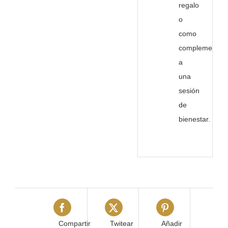
regalo
o
como
complemento
a
una
sesión
de
bienestar.
Compartir
Twitear
Añadir