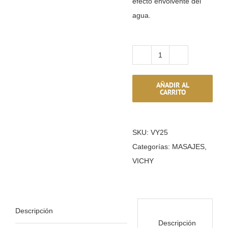
efecto envolvente del
RESERVAR CRIOTERAPIA
agua.
REGALA & SORPRENDE
Masaje
GRUPOS & EXCLUSIVIDAD
Vichy
AÑADIR AL
cantidad
CARRITO
ACTIVIDADES PARA HUÉSPEDES
Ir a tienda online
SKU:
VY25
Pulsa para llamarnos
Categorías:
MASAJES
,
VICHY
Pulsa para WhatsApp
Descripción
Descripción