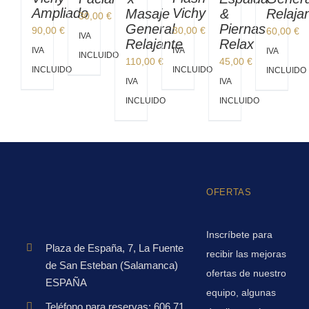
Ampliado
Vichy
Masaje
&
Relaja
30,00
€
General
Piernas
90,00
€
30,00
€
60,00
€
IVA
Relajante
Relax
IVA
IVA
IVA
INCLUIDO
110,00
€
45,00
€
INCLUIDO
INCLUIDO
INCLUIDO
IVA
IVA
INCLUIDO
INCLUIDO
OFERTAS
Inscríbete para
Plaza de España, 7, La Fuente
recibir las mejoras
de San Esteban (Salamanca)
ofertas de nuestro
ESPAÑA
equipo, algunas
Teléfono para reservas: 606 71