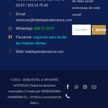
de ellas serán
03 67 / 923 14 75 40
exclusivas de este
Email:
canal!
reservas@hotelspasalamanca.com
WhatsApp:
606 71 03 67
ENVIAR
Facebook:
síguenos para recibir
las mejoras ofertas
Web: hotelspasalamanca.com
© 2015 - 2026|
HOTEL & SPA MARE
NOSTRUM
| Todos los derechos
reservados | Creado por SERENISSIMA
HARMONIA S.L. |
Politica y privacidad de
datos
|