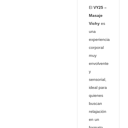
El
VY25 –
Masaje
Vichy
es
una
experiencia
corporal
muy
envolvente
y
sensorial,
ideal para
quienes
buscan
relajación
en un
formato