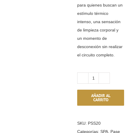
para quienes buscan un
RESERVAR CRIOTERAPIA
estímulo térmico
intenso, una sensación
REGALA & SORPRENDE
de limpieza corporal y
un momento de
GRUPOS & EXCLUSIVIDAD
desconexión sin realizar
ACTIVIDADES PARA HUÉSPEDES
el circuito completo.
Ir a tienda online
Pase
Pulsa para llamarnos
de
AÑADIR AL
sauna
CARRITO
Pulsa para WhatsApp
seca
20
SKU:
PSS20
min
Categorías:
SPA
,
Pase
cantidad