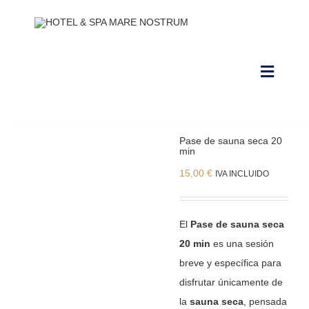
Saltar
al
contenido
Toggle
Navigat
NUESTRAS INSTALACIONES
Pase de sauna seca 20
min
CONTACTO Y HORARIOS
15,00
€
IVA INCLUIDO
RESERVAR ALOJAMIENTO
RESERVAR CIRCUITO DE SPA
El
Pase de sauna seca
20 min
es una sesión
RESERVAR CABINA
breve y específica para
disfrutar únicamente de
RESERVAR PACKS
la
sauna seca
, pensada