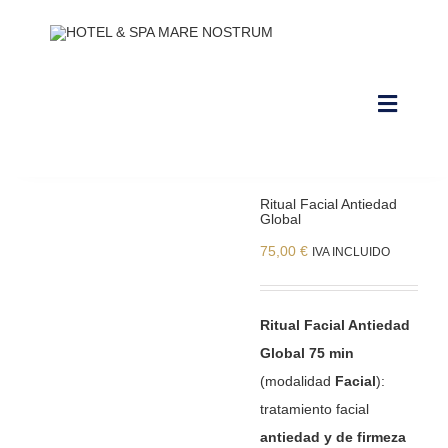
Saltar
al
contenido
Toggle
Navigat
NUESTRAS INSTALACIONES
Ritual Facial Antiedad
Global
CONTACTO Y HORARIOS
75,00
€
IVA INCLUIDO
RESERVAR ALOJAMIENTO
RESERVAR CIRCUITO DE SPA
Ritual Facial Antiedad
Global 75 min
RESERVAR CABINA
(modalidad
Facial
):
tratamiento facial
RESERVAR PACKS
antiedad y de firmeza