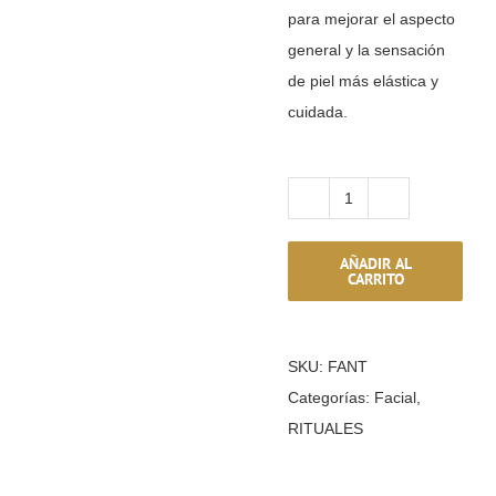
para mejorar el aspecto
RESERVAR CRIOTERAPIA
general y la sensación
de piel más elástica y
REGALA & SORPRENDE
cuidada.
GRUPOS & EXCLUSIVIDAD
ACTIVIDADES PARA HUÉSPEDES
Ritual
Facial
Ir a tienda online
AÑADIR AL
Antiedad
CARRITO
Global
Pulsa para llamarnos
cantidad
SKU:
FANT
Pulsa para WhatsApp
Categorías:
Facial
,
RITUALES