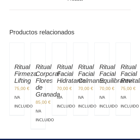
Productos relacionados
Ritual
Ritual
Ritual
Ritual
Ritual
Ritual
Firmeza
Corporal
Facial
Facial
Facial
Facial
Lifting
Flores
Hidratante
Calmante
Equilibrante
Revital
de
75,00
€
70,00
€
70,00
€
70,00
€
75,00
€
Granada
IVA
IVA
IVA
IVA
IVA
85,00
€
INCLUIDO
INCLUIDO
INCLUIDO
INCLUIDO
INCLUIDO
IVA
INCLUIDO