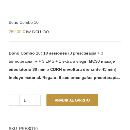
REGALA & SORPRENDE
GRUPOS & EXCLUSIVIDAD
Bono Combo 10
250,00
€
IVA INCLUIDO
ACTIVIDADES PARA HUÉSPED
Ir a tienda online
Bono Combo 10:
10 sesiones
(3 presoterapia + 3
termoterapia IR + 3 EMS + 1 extra a elegir:
MC30 masaje
Pulsa para llamarnos
circulatorio 30 min
o
CDRN envoltura drenante 45 min
).
Incluye material. Regalo: 6 sesiones gafas presoterapia.
Pulsa para WhatsApp
AÑADIR AL CARRITO
Bono
Combo
10
cantidad
SKU:
PRESO10