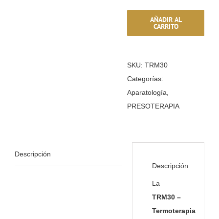
REGALA & SORPRENDE
cantidad
AÑADIR AL
CARRITO
GRUPOS & EXCLUSIVIDAD
ACTIVIDADES PARA HUÉSPED
SKU:
TRM30
Categorías:
Ir a tienda online
Aparatología
,
PRESOTERAPIA
Pulsa para llamarnos
Pulsa para WhatsApp
Descripción
Descripción
La
TRM30 –
Termoterapia