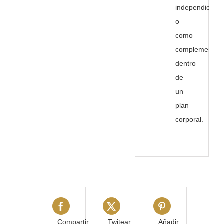
independiente
o
como
complemento
dentro
de
un
plan
corporal.
Compartir
Twitear
Añadir