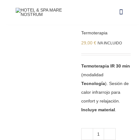
Saltar
al
Toggle
contenido
Navigat
Termoterapia
NUESTRAS INSTALACIONES
29,00
€
IVA INCLUIDO
CONTACTO Y HORARIOS
RESERVAR ALOJAMIENTO
Termoterapia IR 30 min
(modalidad
RESERVAR CIRCUITO DE SPA
Tecnología
). Sesión de
calor infrarrojo para
RESERVAR CABINA
confort y relajación.
Incluye material
.
RESERVAR PACKS
RESERVAR CRIOTERAPIA
Termoterapia