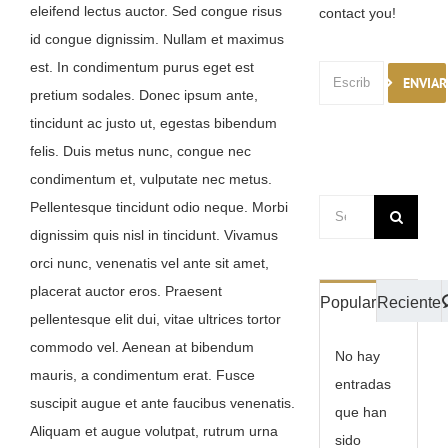
eleifend lectus auctor. Sed congue risus
contact you!
RESERVAR CRIOTERAPIA
id congue dignissim. Nullam et maximus
est. In condimentum purus eget est
REGALA & SORPRENDE
ENVIAR
pretium sodales. Donec ipsum ante,
tincidunt ac justo ut, egestas bibendum
GRUPOS & EXCLUSIVIDAD
felis. Duis metus nunc, congue nec
condimentum et, vulputate nec metus.
ACTIVIDADES PARA HUÉSPEDES
Pellentesque tincidunt odio neque. Morbi
Buscar:
Ir a tienda online
dignissim quis nisl in tincidunt. Vivamus
orci nunc, venenatis vel ante sit amet,
Pulsa para llamarnos
placerat auctor eros. Praesent
Popular
Reciente
pellentesque elit dui, vitae ultrices tortor
Pulsa para WhatsApp
commodo vel. Aenean at bibendum
No hay
mauris, a condimentum erat. Fusce
entradas
suscipit augue et ante faucibus venenatis.
que han
Aliquam et augue volutpat, rutrum urna
sido