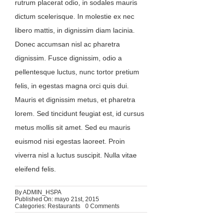
rutrum placerat odio, in sodales mauris
dictum scelerisque. In molestie ex nec
libero mattis, in dignissim diam lacinia.
Donec accumsan nisl ac pharetra
dignissim. Fusce dignissim, odio a
pellentesque luctus, nunc tortor pretium
felis, in egestas magna orci quis dui.
Mauris et dignissim metus, et pharetra
lorem. Sed tincidunt feugiat est, id cursus
metus mollis sit amet. Sed eu mauris
euismod nisi egestas laoreet. Proin
viverra nisl a luctus suscipit. Nulla vitae
eleifend felis.
By
ADMIN_HSPA
Published On: mayo 21st, 2015
on
Categories:
Restaurants
0 Comments
Neque
porro