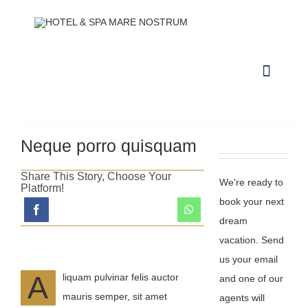
Saltar
al
contenido
Toggle
Navigat
NUESTRAS INSTALACIONES
Neque porro quisquam
CONTACTO Y HORARIOS
Share This Story, Choose Your
We're ready to
Platform!
RESERVAR ALOJAMIENTO
book your next
dream
RESERVAR CIRCUITO DE SPA
vacation. Send
RESERVAR CABINA
us your email
A
liquam pulvinar felis auctor
and one of our
RESERVAR PACKS
mauris semper, sit amet
agents will