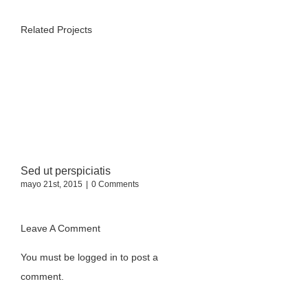
quisquam
Related Projects
Sed ut perspiciatis
Maecenas nisl urna
mayo 21st, 2015
|
0 Comments
febrero 20th, 2015
|
0 Com
Leave A Comment
You must be
logged in
to post a
comment.