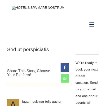
Saltar
al
contenido
Toggle
Navigat
NUESTRAS INSTALACIONES
Sed ut perspiciatis
CONTACTO Y HORARIOS
We're ready to
RESERVAR ALOJAMIENTO
book your next
Share This Story, Choose
Your Platform!
dream
RESERVAR CIRCUITO DE SPA
vacation. Send
RESERVAR CABINA
us your email
and one of our
A
RESERVAR PACKS
liquam pulvinar felis auctor
agents will