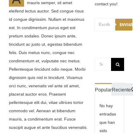
mauris semper, sit amet
contact you!
RESERVAR CRIOTERAPIA
eleifend lectus auctor. Sed congue risus
id congue dignissim. Nullam et maximus
REGALA & SORPRENDE
ENVIAR
est. In condimentum purus eget est
pretium sodales. Donec ipsum ante,
GRUPOS & EXCLUSIVIDAD
tincidunt ac justo ut, egestas bibendum
felis. Duis metus nunc, congue nec
ACTIVIDADES PARA HUÉSPEDES
condimentum et, vulputate nec metus.
Buscar:
Pellentesque tincidunt odio neque. Morbi
Ir a tienda online
dignissim quis nisl in tincidunt. Vivamus
Pulsa para llamarnos
orci nunc, venenatis vel ante sit amet,
Popular
Reciente
placerat auctor eros. Praesent
Pulsa para WhatsApp
pellentesque elit dui, vitae ultrices tortor
No hay
commodo vel. Aenean at bibendum
entradas
mauris, a condimentum erat. Fusce
que han
suscipit augue et ante faucibus venenatis.
sido