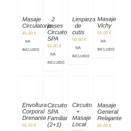
Masaje
Masaje
2
Limpieza
Vichy
Circulatorio
pases
de
Circuito
cutis
55,00
€
45,00
€
SPA
50,00
€
IVA
IVA
50,00
€
IVA
INCLUIDO
INCLUIDO
IVA
INCLUIDO
INCLUIDO
Envoltura
Circuito
Masaje
Circuito
Corporal
+
General
SPA
Drenante
Masaje
Relajante
Familiar
Local
(2+1)
55,00
€
60,00
€