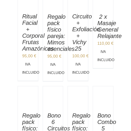
Ritual
Circuito
Regalo
2 x
Facial
+
pack
Masaje
+
Exfoliación
físico
General
Corporal
+
pareja:
Relajante
Frutas
Vichy
Mimos
110,00
€
Amazónicas
25
esenciales
IVA
95,00
€
100,00
€
95,00
€
INCLUIDO
IVA
IVA
IVA
INCLUIDO
INCLUIDO
INCLUIDO
Regalo
Regalo
Bono
Bono
pack
pack
Combo
6
físico:
físico:
5
Circuitos