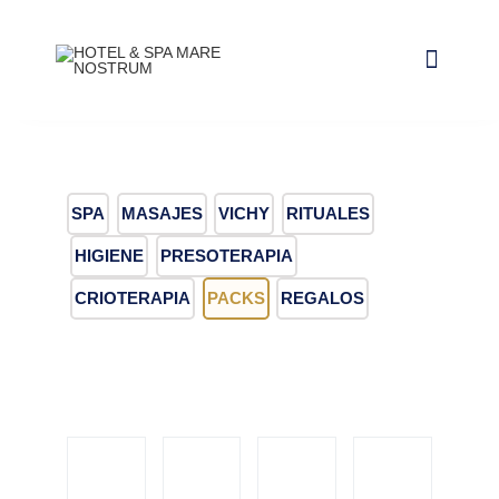
Saltar
al
Toggle
contenido
Navigat
NUESTRAS INSTALACIONES
CONTACTO Y HORARIOS
SPA
MASAJES
VICHY
RITUALES
RESERVAR ALOJAMIENTO
HIGIENE
PRESOTERAPIA
CRIOTERAPIA
PACKS
REGALOS
RESERVAR CIRCUITO DE SPA
RESERVAR CABINA
RESERVAR PACKS
RESERVAR CRIOTERAPIA