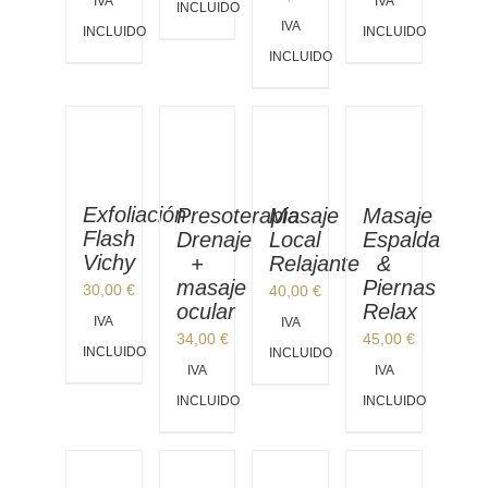
IVA
IVA
INCLUIDO
IVA
INCLUIDO
INCLUIDO
INCLUIDO
Exfoliación
Masaje
Masaje
Presoterapia
Flash
Local
Espalda
Drenaje
Vichy
Relajante
&
+
Piernas
masaje
30,00
€
40,00
€
Relax
ocular
IVA
IVA
45,00
€
34,00
€
INCLUIDO
INCLUIDO
IVA
IVA
INCLUIDO
INCLUIDO