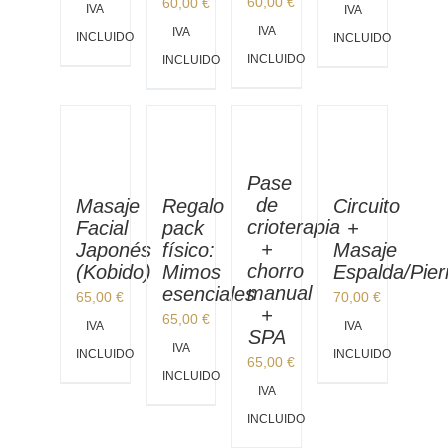
60,00
€
60,00
€
IVA
IVA
IVA
IVA
INCLUIDO
INCLUIDO
INCLUIDO
INCLUIDO
Pase
de
Circuito
Masaje
Regalo
crioterapia
+
Facial
pack
+
Masaje
Japonés
físico:
chorro
Espalda/Pie
(Kobido)
Mimos
manual
esenciales
70,00
€
65,00
€
+
65,00
€
IVA
IVA
SPA
IVA
INCLUIDO
INCLUIDO
65,00
€
INCLUIDO
IVA
INCLUIDO