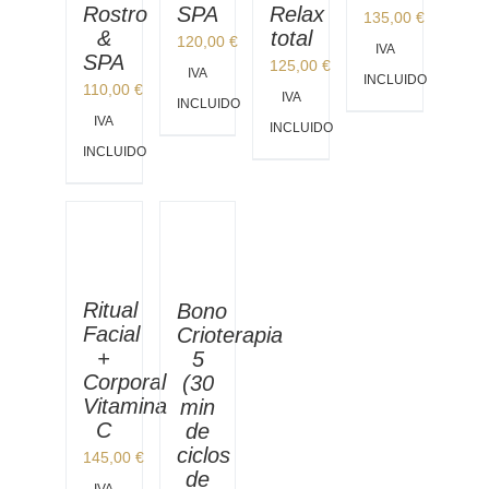
Rostro
Relax
SPA
135,00
€
&
total
120,00
€
IVA
SPA
125,00
€
IVA
INCLUIDO
110,00
€
IVA
INCLUIDO
IVA
INCLUIDO
INCLUIDO
Ritual
Bono
Facial
Crioterapia
+
5
Corporal
(30
Vitamina
min
C
de
ciclos
145,00
€
de
IVA