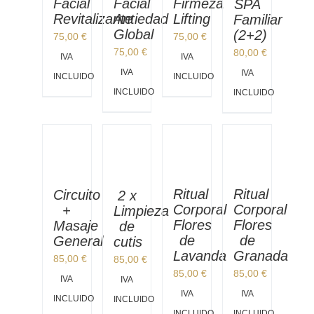
Facial
Facial
Firmeza
SPA
Revitalizante
Antiedad
Lifting
Familiar
Global
(2+2)
75,00
€
75,00
€
75,00
€
80,00
€
IVA
IVA
IVA
IVA
INCLUIDO
INCLUIDO
INCLUIDO
INCLUIDO
Ritual
Ritual
Circuito
2 x
Corporal
Corporal
+
Limpieza
Flores
Flores
Masaje
de
de
de
General
cutis
Lavanda
Granada
85,00
€
85,00
€
85,00
€
85,00
€
IVA
IVA
IVA
IVA
INCLUIDO
INCLUIDO
INCLUIDO
INCLUIDO