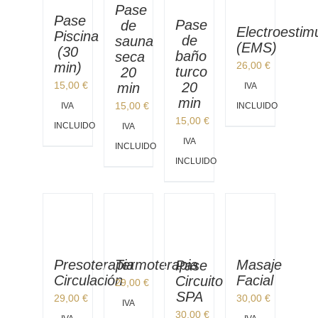
Pase
Pase
REGALA & SORPRENDE
Pase
de
Electroestim
Piscina
de
sauna
(EMS)
(30
baño
seca
GRUPOS & EXCLUSIVIDAD
min)
26,00
€
turco
20
15,00
€
20
min
IVA
ACTIVIDADES PARA HUÉSPED
min
15,00
€
IVA
INCLUIDO
15,00
€
INCLUIDO
IVA
Ir a tienda online
IVA
INCLUIDO
INCLUIDO
Pulsa para llamarnos
Pulsa para WhatsApp
Masaje
Presoterapia
Termoterapia
Pase
Facial
Circulación
Circuito
29,00
€
SPA
30,00
€
29,00
€
IVA
30,00
€