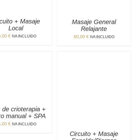
rcuito + Masaje
Masaje General
Local
Relajante
0,00
€
IVA INCLUIDO
60,00
€
IVA INCLUIDO
 de crioterapia +
ro manual + SPA
5,00
€
IVA INCLUIDO
Circuito + Masaje