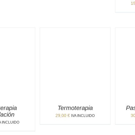
1
erapia
Termoterapia
Pas
lación
29,00
€
3
IVA INCLUIDO
A INCLUIDO