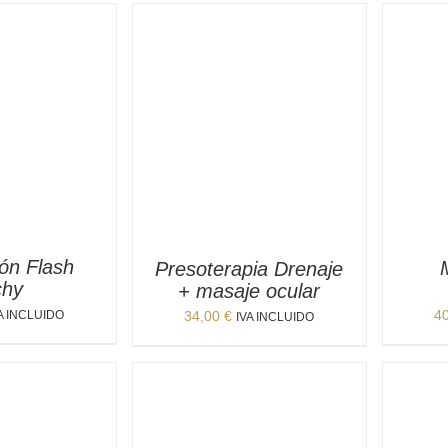
ión Flash
Presoterapia Drenaje
chy
+ masaje ocular
4
34,00
€
A INCLUIDO
IVA INCLUIDO