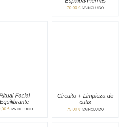
Espalda/Piernas
70,00
€
IVA INCLUIDO
Ritual Facial
Circuito + Limpieza de
Equilibrante
cutis
0,00
€
75,00
€
IVA INCLUIDO
IVA INCLUIDO