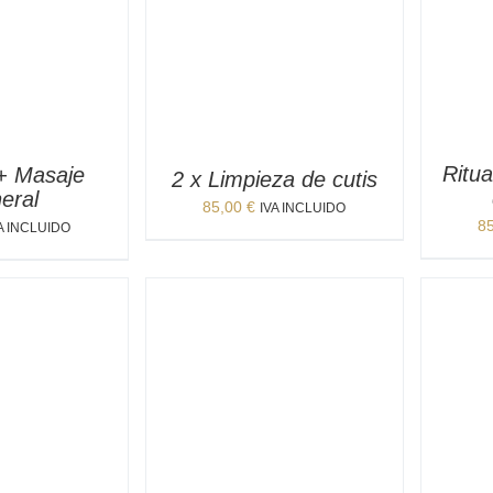
Ritua
 + Masaje
2 x Limpieza de cutis
eral
85,00
€
IVA INCLUIDO
8
A INCLUIDO