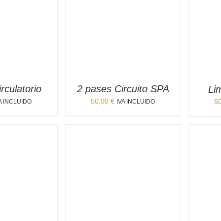
rculatorio
2 pases Circuito SPA
Li
50,00
€
5
A INCLUIDO
IVA INCLUIDO