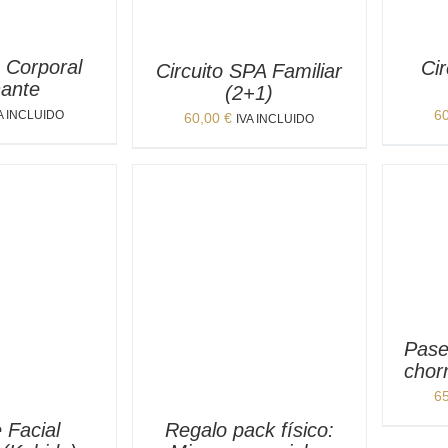
 Corporal
Ci
Circuito SPA Familiar
ante
(2+1)
6
A INCLUIDO
60,00
€
IVA INCLUIDO
Pase
chor
6
 Facial
Regalo pack físico: