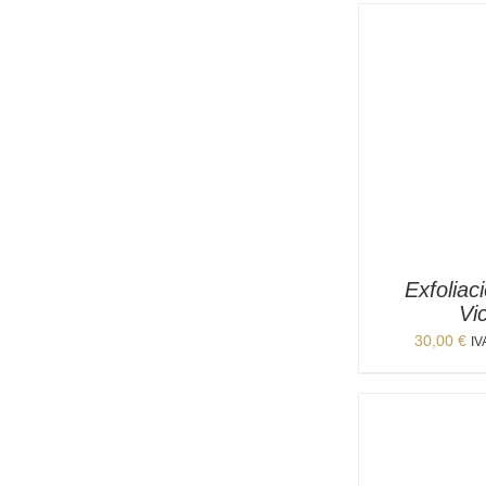
Exfoliac
Vi
30,00
€
IV